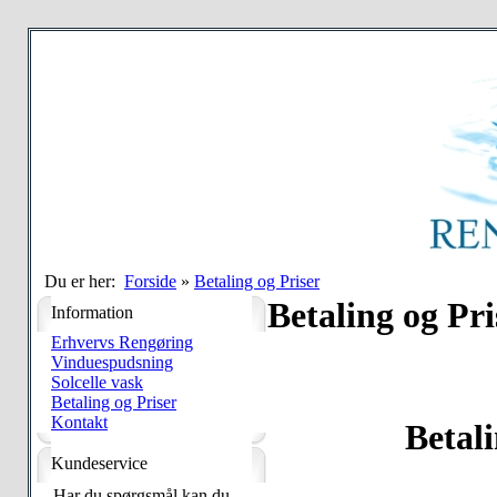
Du er her:
Forside
»
Betaling og Priser
Betaling og Pri
Information
Erhvervs Rengøring
Vinduespudsning
Solcelle vask
Betaling og Priser
Kontakt
Betali
Kundeservice
Har du spørgsmål kan du