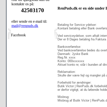
kontakte os på:
RenPuds.dk er en side under 
42503170
eller sende en e-mail til:
Betaling for Service ydelser:
mail@renpuds.dk
Kontant betaling eller Bank overførs
Facebook
Ved serviceydelser, som aftalt inte
Der er 8 Dages betaling fra Faktura
Bankoverførelse:
Ved bankoverførelse bedes du overf
Danmark: Jyske Bank
Reg.Nr. xxxx
Konto: 000xxxxxxx
Aktuel konto nr, står i bunden af d
Reklamation:
Skulle der være fejl og mangler på 
Forbehold for ændringer:
Butik Victor | RenPuds.dk forbeholde
er derfor vigtigt, at du løbende hold
Misbrug:
Misbrug af Butik Victor | RenPuds.