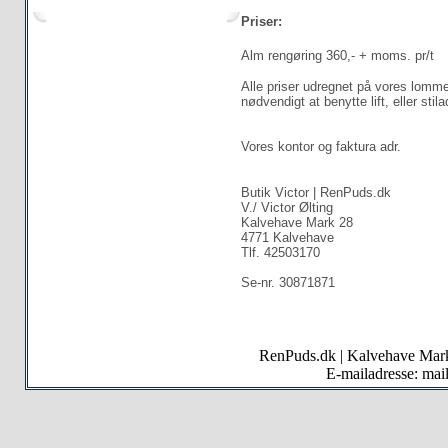
Priser:
Alm rengøring 360,- + moms. pr/t
Alle priser udregnet på vores lommer
nødvendigt at benytte lift, eller stil
Vores kontor og faktura adr.
Butik Victor | RenPuds.dk
V./ Victor Ølting
Kalvehave Mark 28
4771 Kalvehave
Tlf. 42503170
Se-nr. 30871871
RenPuds.dk | Kalvehave Mar
E-mailadresse: ma